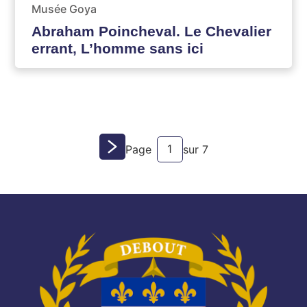
Musée Goya
Abraham Poincheval. Le Chevalier
errant, L’homme sans ici
Page
1
Page
sur 7
suivante