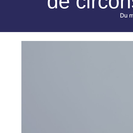
de circon
Du m