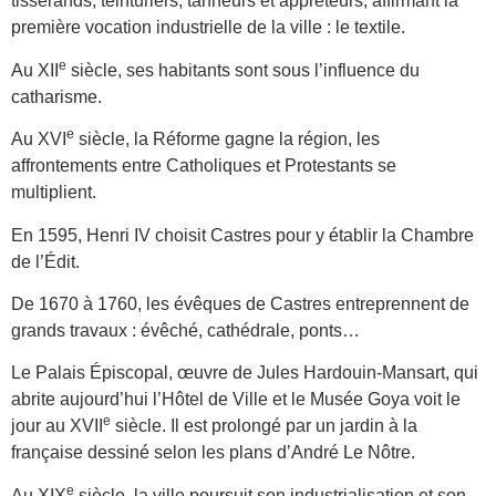
tisserands, teinturiers, tanneurs et apprêteurs, affirmant la
première vocation industrielle de la ville : le textile.
e
Au XII
siècle, ses habitants sont sous l’influence du
catharisme.
e
Au XVI
siècle, la Réforme gagne la région, les
affrontements entre Catholiques et Protestants se
multiplient.
En 1595, Henri IV choisit Castres pour y établir la Chambre
de l’Édit.
De 1670 à 1760, les évêques de Castres entreprennent de
grands travaux : évêché, cathédrale, ponts…
Le Palais Épiscopal, œuvre de Jules Hardouin-Mansart, qui
abrite aujourd’hui l’Hôtel de Ville et le Musée Goya voit le
e
jour au XVII
siècle. Il est prolongé par un jardin à la
française dessiné selon les plans d’André Le Nôtre.
e
Au XIX
siècle, la ville poursuit son industrialisation et son