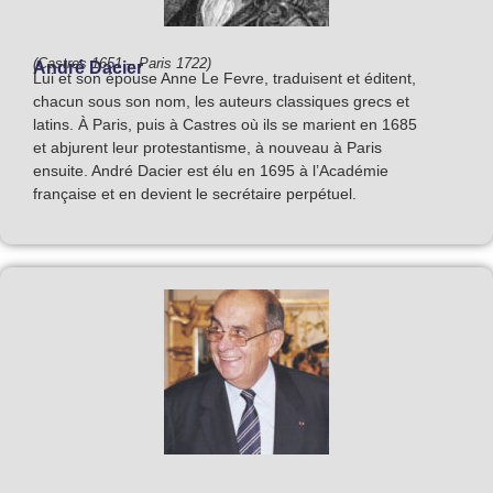
(Castres 1651 – Paris 1722)
André Dacier
Lui et son épouse Anne Le Fevre, traduisent et éditent,
chacun sous son nom, les auteurs classiques grecs et
latins. À Paris, puis à Castres où ils se marient en 1685
et abjurent leur protestantisme, à nouveau à Paris
ensuite. André Dacier est élu en 1695 à l’Académie
française et en devient le secrétaire perpétuel.