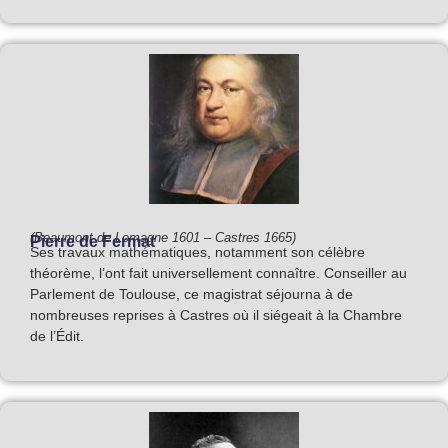
(Beaumont de Lomagne 1601 – Castres 1665)
Pierre de Fermat
Ses travaux mathématiques, notamment son célèbre
théorème, l’ont fait universellement connaître. Conseiller au
Parlement de Toulouse, ce magistrat séjourna à de
nombreuses reprises à Castres où il siégeait à la Chambre
de l’Édit.