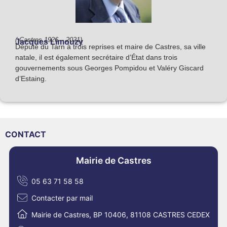
( Castres 1926 – 2021)
Jacques Limouzy
Député du Tarn à trois reprises et maire de Castres, sa ville
natale, il est également secrétaire d’État dans trois
gouvernements sous Georges Pompidou et Valéry Giscard
d’Estaing.
CONTACT
Mairie de Castres
05 63 71 58 58
Contacter par mail
Mairie de Castres, BP 10406, 81108 CASTRES CEDEX