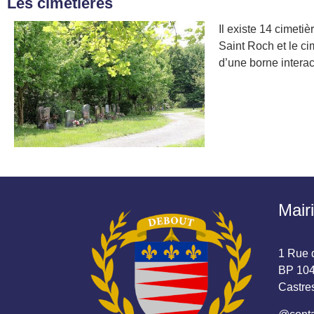
Les cimetières
Il existe 14 cimeti
Saint Roch et le c
d’une borne interac
Mair
1 Rue d
BP 104
Castr