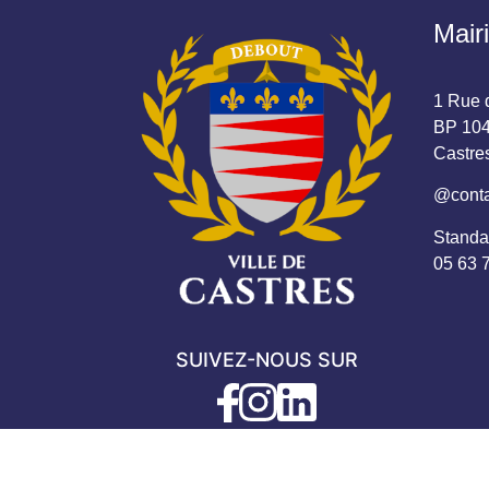
Mair
1 Rue d
BP 104
Castr
@conta
Standa
05 63 
SUIVEZ-NOUS SUR
#ville-castres