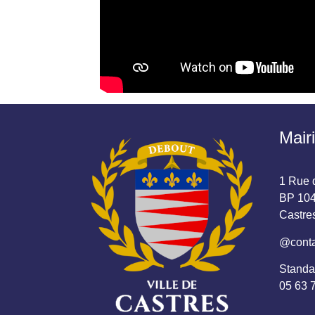
Mair
1 Rue d
BP 104
Castr
@conta
Standa
05 63 