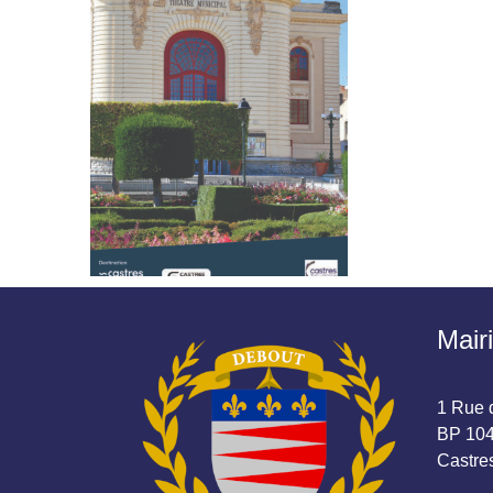
Mair
1 Rue d
BP 104
Castr