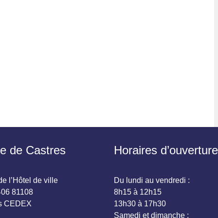
ie de Castres
Horaires d’ouverture
e l’Hôtel de ville
Du lundi au vendredi :
06 81108
8h15 à 12h15
es CEDEX
13h30 à 17h30
Samedi et dimanche :