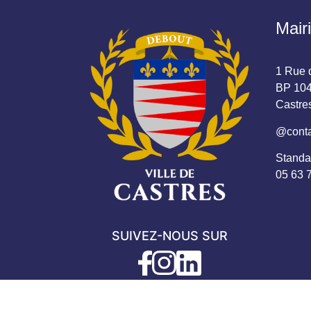
Mair
1 Rue d
BP 104
Castr
@conta
Standa
05 63 
SUIVEZ-NOUS SUR
#ville-castres