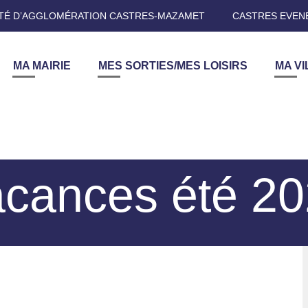
É D’AGGLOMÉRATION CASTRES-MAZAMET
CASTRES EVEN
MA MAIRIE
MES SORTIES/MES LOISIRS
MA VI
cances été 2