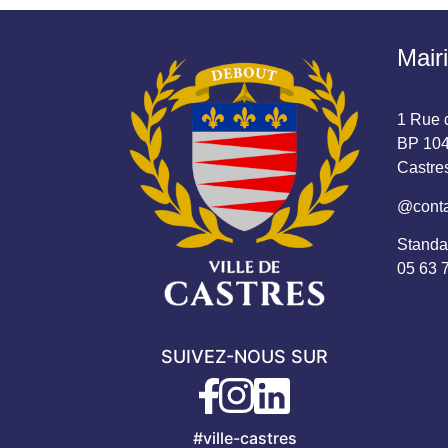
Mair
1 Rue d
BP 104
Castr
@conta
Standa
05 63 
SUIVEZ-NOUS SUR
#ville-castres