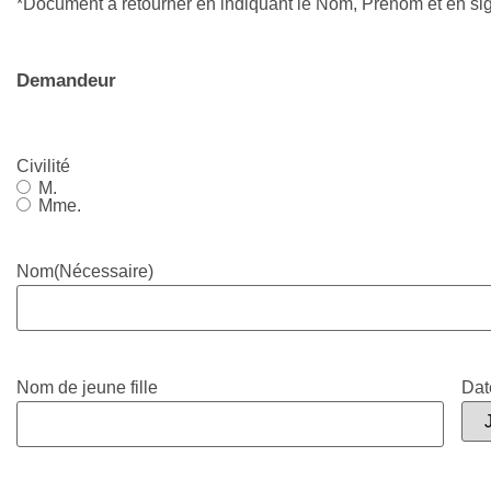
*Document à retourner en indiquant le Nom, Prénom et en sig
Demandeur
Civilité
M.
Mme.
Nom
(Nécessaire)
Dat
Nom de jeune fille