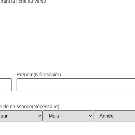
nant la fiche au verso
Prénom
(Nécessaire)
e de naissance
(Nécessaire)